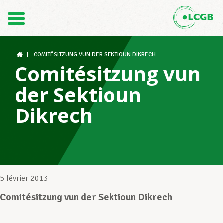
Contact
FR
DE
|
COMITÉSITZUNG VUN DER SEKTIOUN DIKRECH
Comitésitzung vun
der Sektioun
Le LCGB
Dikrech
Structures syndicales
Assistance au Travail
5 février 2013
Comitésitzung vun der Sektioun Dikrech
Vos droits