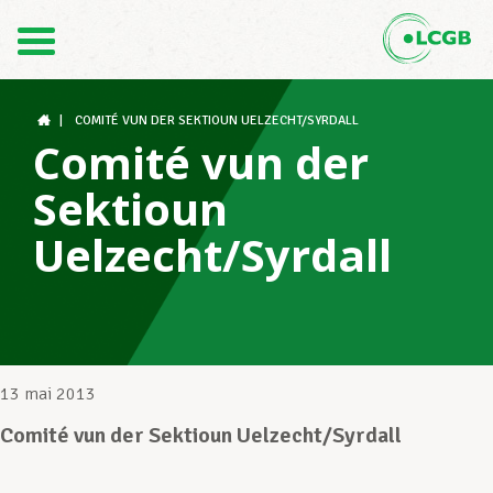
Contact
FR
DE
|
COMITÉ VUN DER SEKTIOUN UELZECHT/SYRDALL
Comité vun der
Sektioun
Le LCGB
Uelzecht/Syrdall
Structures syndicales
Assistance au Travail
13 mai 2013
Comité vun der Sektioun Uelzecht/Syrdall
Vos droits