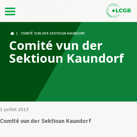
Contact
FR
DE
|
COMITÉ VUN DER SEKTIOUN KAUNDORF
Comité vun der
Sektioun Kaundorf
Le LCGB
Structures syndicales
Assistance au Travail
1 juillet 2013
Comité vun der Sektioun Kaundorf
Vos droits