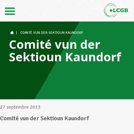
Contact
FR
DE
|
COMITÉ VUN DER SEKTIOUN KAUNDORF
Comité vun der
Sektioun Kaundorf
Le LCGB
Structures syndicales
Assistance au Travail
27 septembre 2013
Comité vun der Sektioun Kaundorf
Vos droits