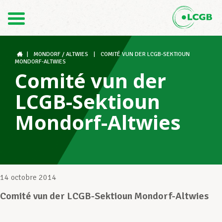
Contact
FR
DE
|
MONDORF / ALTWIES
|
COMITÉ VUN DER LCGB-SEKTIOUN
MONDORF-ALTWIES
Comité vun der
Le LCGB
LCGB-Sektioun
Mondorf-Altwies
Structures syndicales
Assistance au Travail
14 octobre 2014
Comité vun der LCGB-Sektioun Mondorf-Altwies
Vos droits