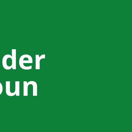
 der
oun