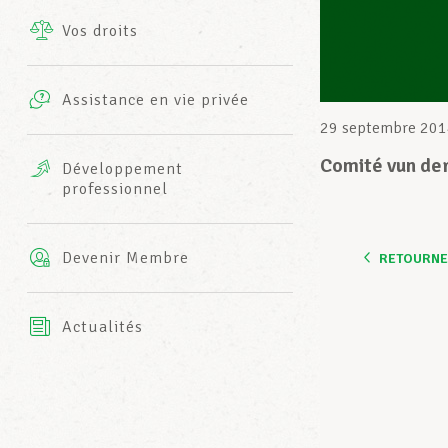
Vos droits
Prestations complémentaires
Charte
Photos
Assistance en vie privée
Harmonie Mutuelle
29 septembre 201
Bureaux INFO-CENTER
Vidéos
Comité vun de
Développement
professionnel
Assurance AXA
L’équipe LCGB
Devenir Membre
RETOURNER
Actualités