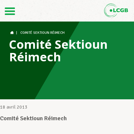
Contact
FR
DE
|
COMITÉ SEKTIOUN RÉIMECH
Comité Sektioun
Réimech
Le LCGB
Structures syndicales
Assistance au Travail
18 avril 2013
Comité Sektioun Réimech
Vos droits