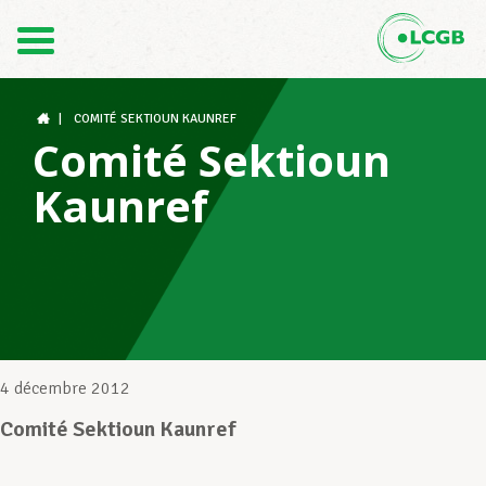
Contact
FR
DE
|
COMITÉ SEKTIOUN KAUNREF
Comité Sektioun
Kaunref
Le LCGB
Structures syndicales
Assistance au Travail
4 décembre 2012
Comité Sektioun Kaunref
Vos droits