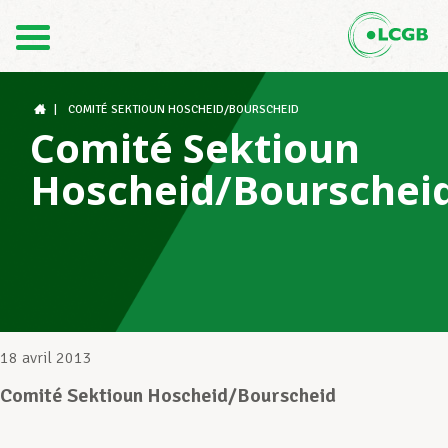
Contact
FR
DE
|
COMITÉ SEKTIOUN HOSCHEID/BOURSCHEID
Comité Sektioun
Hoscheid/Bourschei
Le LCGB
Structures syndicales
Assistance au Travail
18 avril 2013
Comité Sektioun Hoscheid/Bourscheid
Vos droits