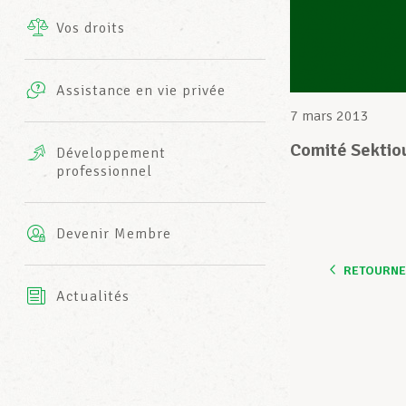
Vos droits
Prestations complémentaires
Charte
Photos
Assistance en vie privée
Harmonie Mutuelle
7 mars 2013
Bureaux INFO-CENTER
Vidéos
Comité Sektio
Développement
professionnel
Assurance AXA
L’équipe LCGB
Devenir Membre
RETOURNER
Actualités