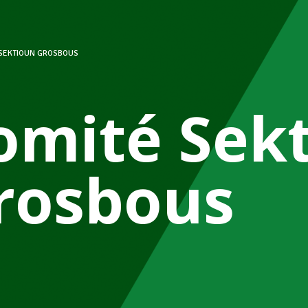
 SEKTIOUN GROSBOUS
omité Sek
rosbous