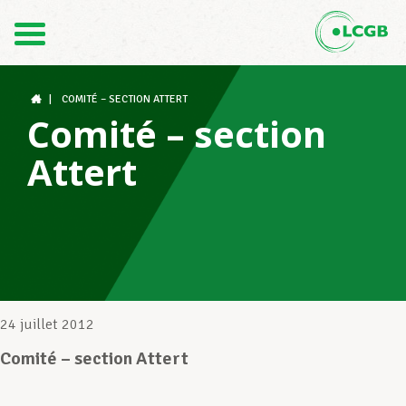
Contact
FR
DE
|
COMITÉ – SECTION ATTERT
Comité – section
Attert
Le LCGB
Structures syndicales
Assistance au Travail
24 juillet 2012
Comité – section Attert
Vos droits