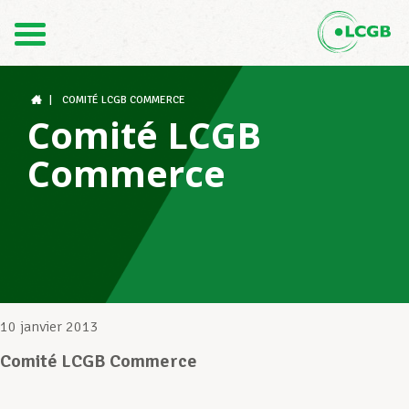
Contact
FR
DE
|
COMITÉ LCGB COMMERCE
Comité LCGB
Commerce
Le LCGB
Structures syndicales
Assistance au Travail
10 janvier 2013
Comité LCGB Commerce
Vos droits