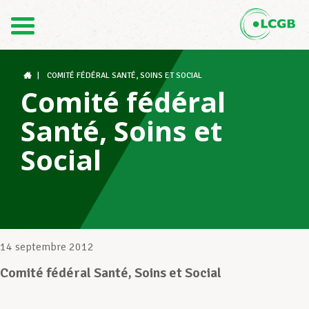
Contact
FR
DE
|
COMITÉ FÉDÉRAL SANTÉ, SOINS ET SOCIAL
Comité fédéral
Santé, Soins et
Le LCGB
Social
Structures syndicales
Assistance au Travail
14 septembre 2012
Comité fédéral Santé, Soins et Social
Vos droits