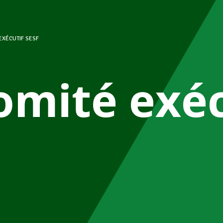
EXÉCUTIF SESF
omité exéc