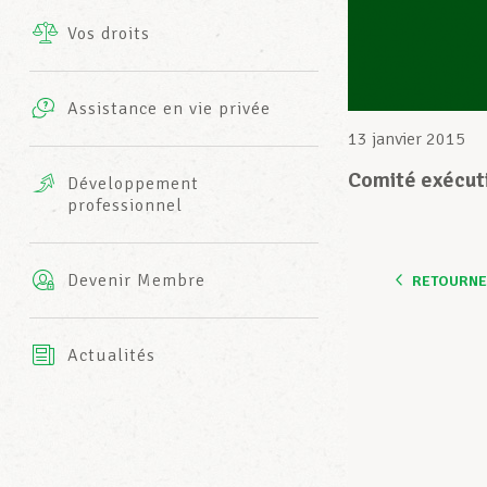
Vos droits
Prestations complémentaires
Charte
Photos
Assistance en vie privée
Harmonie Mutuelle
13 janvier 2015
Bureaux INFO-CENTER
Vidéos
Comité exécut
Développement
professionnel
Assurance AXA
L’équipe LCGB
Devenir Membre
RETOURNER
Actualités