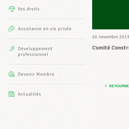
Vos droits
Prestations complémentaires
Charte
Photos
Assistance en vie privée
Harmonie Mutuelle
20 novembre 201
Bureaux INFO-CENTER
Vidéos
Comité Constr
Développement
professionnel
Assurance AXA
L’équipe LCGB
Devenir Membre
RETOURNER
Actualités