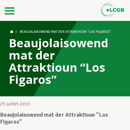
Contact
FR
DE
|
BEAUJOLAISOWEND MAT DER ATTRAKTIOUN “LOS FIGAROS”
Beaujolaisowend
mat der
Le LCGB
Attraktioun “Los
Figaros”
Structures syndicales
Assistance au Travail
25 juillet 2013
Beaujolaisowend mat der Attraktioun “Los
Figaros”
Vos droits