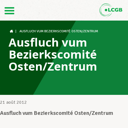
Contact
FR
DE
|
AUSFLUCH VUM BEZIERKSCOMITÉ OSTEN/ZENTRUM
Ausfluch vum
Bezierkscomité
Le LCGB
Osten/Zentrum
Structures syndicales
Assistance au Travail
21 août 2012
Ausfluch vum Bezierkscomité Osten/Zentrum
Vos droits