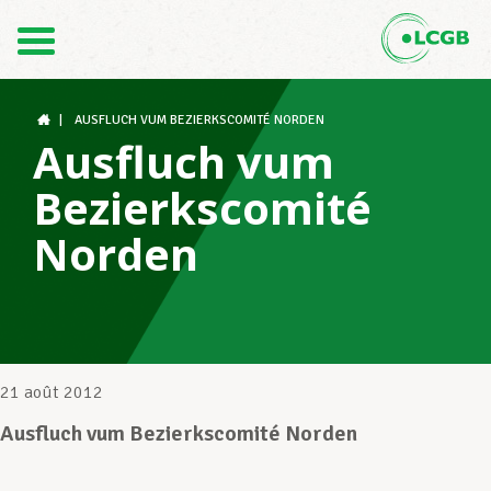
Contact
FR
DE
|
AUSFLUCH VUM BEZIERKSCOMITÉ NORDEN
Ausfluch vum
Bezierkscomité
Le LCGB
Norden
Structures syndicales
Assistance au Travail
21 août 2012
Ausfluch vum Bezierkscomité Norden
Vos droits