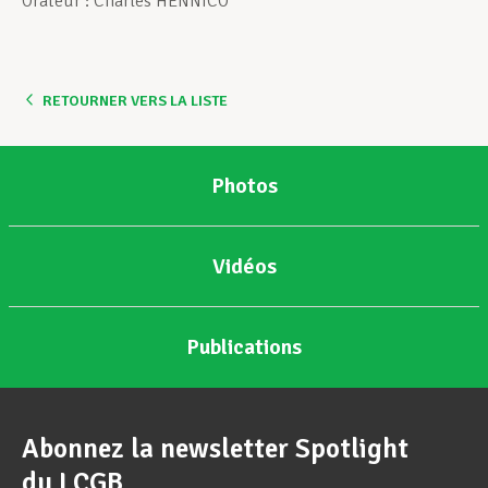
Orateur : Charles HENNICO
Assistance en vie privée
RETOURNER VERS LA LISTE
Développement professionnel
Photos
Devenir Membre
Vidéos
Actualités
Publications
Abonnez la newsletter Spotlight
du LCGB