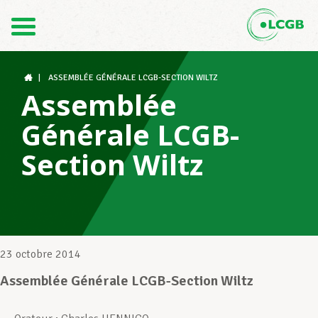
Contact
FR
DE
|
ASSEMBLÉE GÉNÉRALE LCGB-SECTION WILTZ
Assemblée
Générale LCGB-
Le LCGB
Section Wiltz
Structures syndicales
Assistance au Travail
23 octobre 2014
Assemblée Générale LCGB-Section Wiltz
Vos droits