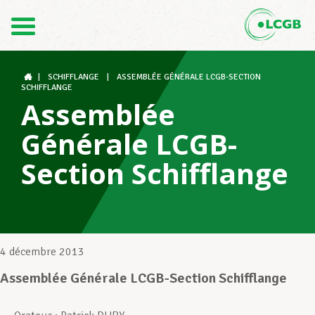
Contact
FR
DE
|
SCHIFFLANGE
|
ASSEMBLÉE GÉNÉRALE LCGB-SECTION
SCHIFFLANGE
Assemblée
Le LCGB
Générale LCGB-
Section Schifflange
Structures syndicales
Assistance au Travail
4 décembre 2013
Assemblée Générale LCGB-Section Schifflange
Vos droits