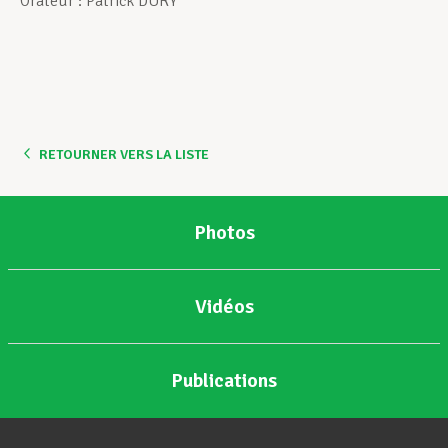
Orateur : Patrick DURY
Assistance en vie privée
Développement professionnel
RETOURNER VERS LA LISTE
Devenir Membre
Photos
Actualités
Vidéos
Publications