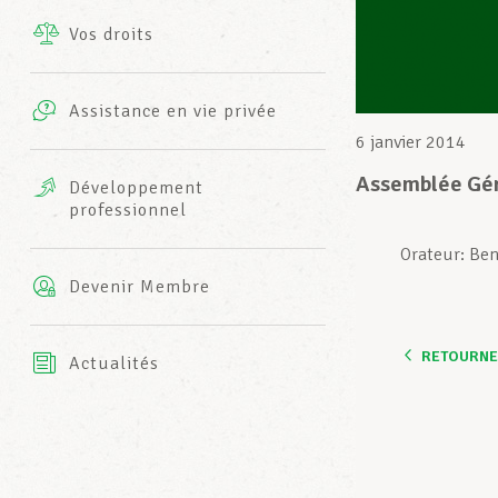
Vos droits
Prestations complémentaires
Charte
Photos
Assistance en vie privée
Harmonie Mutuelle
6 janvier 2014
Bureaux INFO-CENTER
Vidéos
Assemblée Gén
Développement
professionnel
Assurance AXA
L’équipe LCGB
Orateur: Be
Devenir Membre
RETOURNER
Actualités