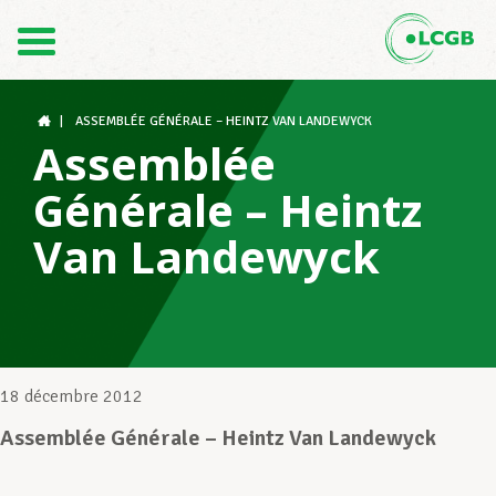
Contact
FR
DE
|
ASSEMBLÉE GÉNÉRALE – HEINTZ VAN LANDEWYCK
Assemblée
Générale – Heintz
Le LCGB
Van Landewyck
Structures syndicales
Assistance au Travail
18 décembre 2012
Assemblée Générale – Heintz Van Landewyck
Vos droits