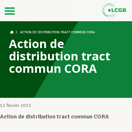
Contact
FR
DE
|
ACTION DE DISTRIBUTION TRACT COMMUN CORA
Action de
distribution tract
Le LCGB
commun CORA
Structures syndicales
Assistance au Travail
12 février 2013
Action de distribution tract commun CORA
Vos droits