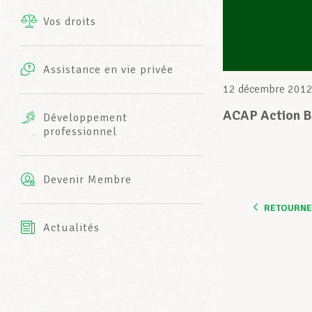
Vos droits
Prestations complémentaires
Charte
Photos
Assistance en vie privée
Harmonie Mutuelle
12 décembre 201
Bureaux INFO-CENTER
Vidéos
ACAP Action B
Développement
professionnel
Assurance AXA
L’équipe LCGB
Devenir Membre
RETOURNER
Actualités