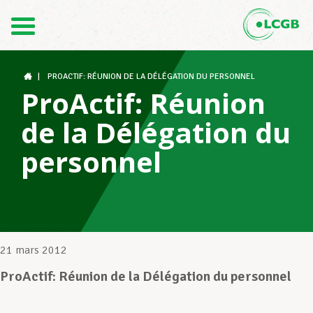
Contact
FR
DE
|
PROACTIF: RÉUNION DE LA DÉLÉGATION DU PERSONNEL
ProActif: Réunion
de la Délégation du
Le LCGB
personnel
Structures syndicales
Assistance au Travail
21 mars 2012
ProActif: Réunion de la Délégation du personnel
Vos droits