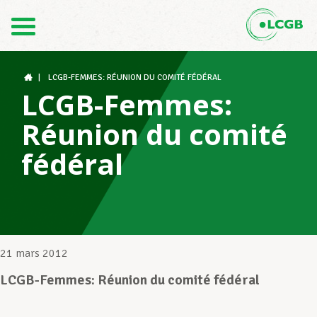
Contact
FR
DE
|
LCGB-FEMMES: RÉUNION DU COMITÉ FÉDÉRAL
LCGB-Femmes:
Réunion du comité
Le LCGB
fédéral
Structures syndicales
Assistance au Travail
21 mars 2012
LCGB-Femmes: Réunion du comité fédéral
Vos droits