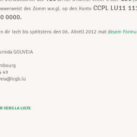
CCPL LU11 11
 iwwerweist des Zomm w.e.gl. op den Konto
0 0000.
 dir Iech bis spéitstens den 06. Abrëll 2012
mat
dësem Formu
urinda GOUVEIA
embourg
4 49
veia@lcgb.lu
 VERS LA LISTE