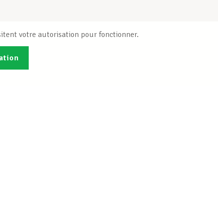
itent votre autorisation pour fonctionner.
ation
Publications
B
Je veux m'inscrire