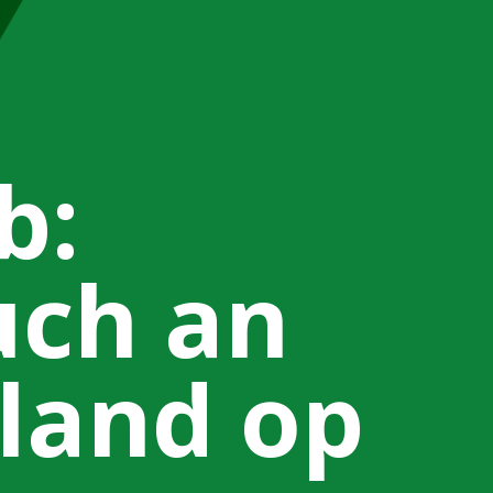
b:
uch an
land op