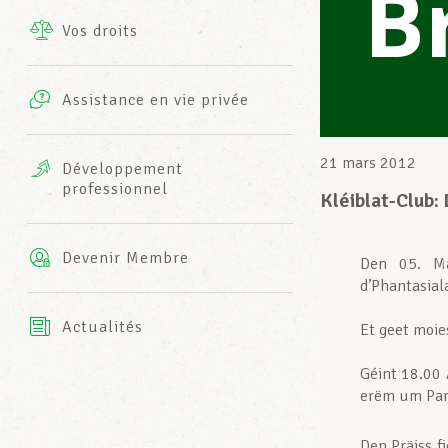
B
Vos droits
Prestations complémentaires
Charte
Photos
Assistance en vie privée
Harmonie Mutuelle
Bureaux INFO-CENTER
Vidéos
21 mars 2012
Développement
professionnel
Assurance AXA
Kléiblat-Club:
L’équipe LCGB
Devenir Membre
Den
05. M
d’Phantasial
Actualités
Et geet moi
Géint 18.00 
erëm um Park
Den Präiss f