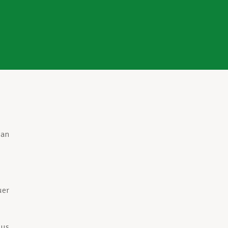
h
an
uer
Bus