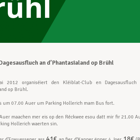
rühl
 Dagesausfluch an d’Phantasialand op Brühl
ai 2012
organiséiert den Kléiblat-Club en Dagesausfluc
and op Brühl.
es um 0
7.00 Auer
um Parking Hollerich mam Bus fort.
Auer maachen mer eis op den Réckwee esou datt mir fir 21.00 A
ing Hollerich waerten sin.
41
€
18
€
ier d’Erwuessener ass
an fier d‘Kanner ënner 4 Joer
(