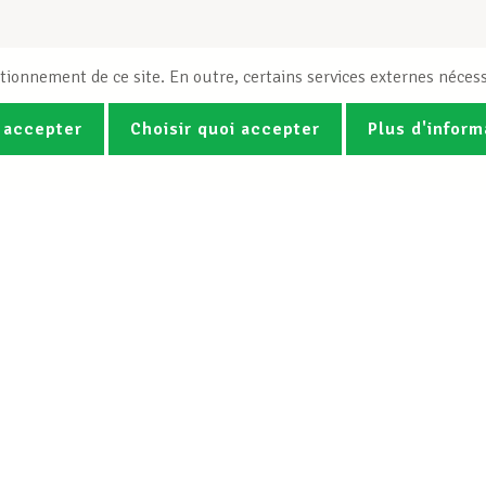
tionnement de ce site. En outre, certains services externes nécess
 accepter
Choisir quoi accepter
Plus d'inform
Photos
Vidéos
ez la newsletter Spotlight du LCG