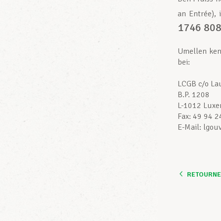
an Entrée),
1746 808
Umellen kenn
bei
:
LCGB c/o La
B.P. 1208
L-1012 Lux
Fax: 49 94 2
E-Mail: lgou
RETOURNER