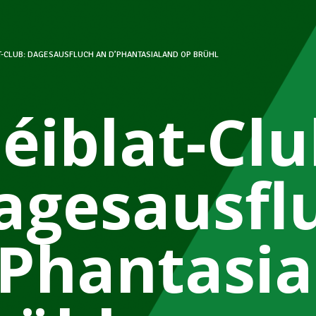
T-CLUB: DAGESAUSFLUCH AN D’PHANTASIALAND OP BRÜHL
léiblat-Clu
agesausfl
’Phantasia