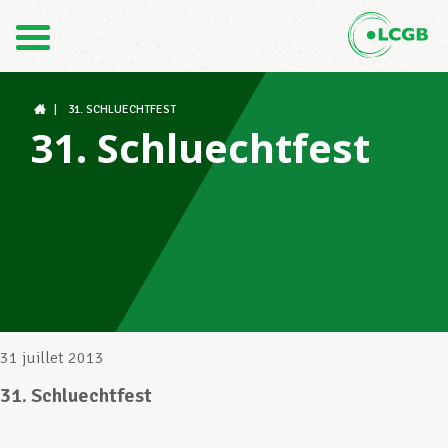
Contact
FR
DE
|
31. SCHLUECHTFEST
31. Schluechtfest
Le LCGB
Structures syndicales
Assistance au Travail
31 juillet 2013
31. Schluechtfest
Vos droits