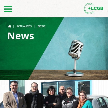
Contact
FR
DE
|
ACTUALITÉS
|
NEWS
News
Le LCGB
Structures syndicales
Assistance au Travail
Vos droits