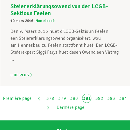
Steiererklärungsowend vun der LCGB-
Sektioun Feelen
10 mars 2016
Non classé
Den 9. Mäerz 2016 huet d’LCGB-Sektioun Feelen
een Steiererklärungsowend organiséiert, wou
am Hennesbau zu Feelen stattfonnt huet. Den LCGB-
Steierexpert Siggi Farys huet dësen Owend een Virtrag
...
LIRE PLUS
Première page
378
379
380
381
382
383
384
Dernière page