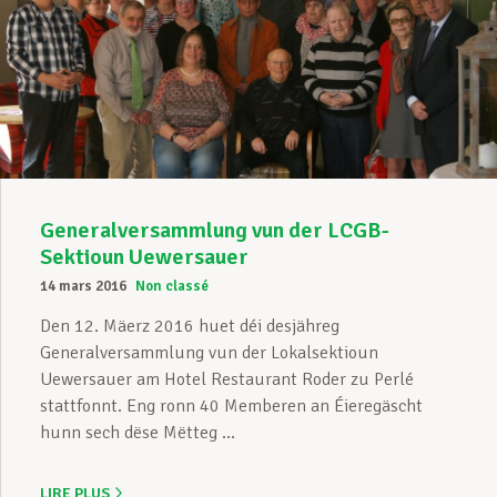
Generalversammlung vun der LCGB-
Sektioun Uewersauer
14 mars 2016
Non classé
Den 12. Mäerz 2016 huet déi desjähreg
Generalversammlung vun der Lokalsektioun
Uewersauer am Hotel Restaurant Roder zu Perlé
stattfonnt. Eng ronn 40 Memberen an Éieregäscht
hunn sech dëse Mëtteg ...
LIRE PLUS