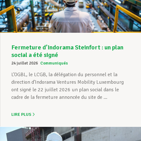
Assistance en vie privée
Développement professionnel
Fermeture d’Indorama Steinfort : un plan
social a été signé
24 juillet 2026
Communiqués
Devenir Membre
L’OGBL, le LCGB, la délégation du personnel et la
direction d’Indorama Ventures Mobility Luxembourg
ont signé le 22 juillet 2026 un plan social dans le
Actualités
cadre de la fermeture annoncée du site de ...
LIRE PLUS