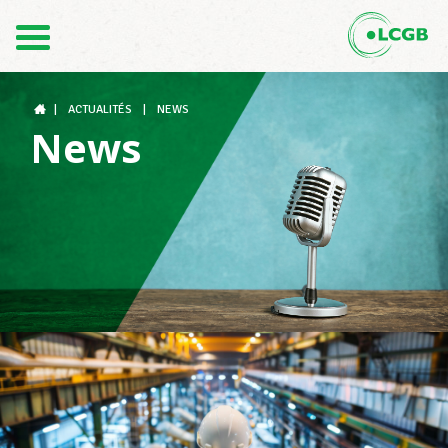
Contact
FR
DE
|
ACTUALITÉS
|
NEWS
News
Le LCGB
Structures syndicales
Assistance au Travail
Vos droits