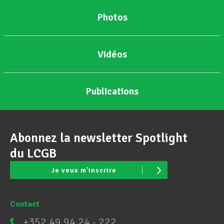
Photos
Assistance en vie privée
Vidéos
Développement professionnel
Publications
Devenir Membre
Abonnez la newsletter Spotlight
Actualités
du LCGB
Je veux m'inscrire
Contact
+352 49 94 24 - 222