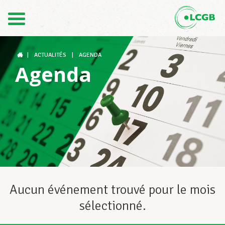
Contact
FR
DE
|
ACTUALITÉS
|
AGENDA
Agenda
Le LCGB
Structures syndicales
Assistance au Travail
Aucun événement trouvé pour le mois
sélectionné.
Vos droits