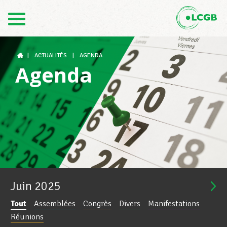
Contact
FR
DE
|
ACTUALITÉS
|
AGENDA
Agenda
Le LCGB
Structures syndicales
Assistance au Travail
Juin
2025
Tout
Assemblées
Congrès
Divers
Manifestations
Vos droits
Réunions