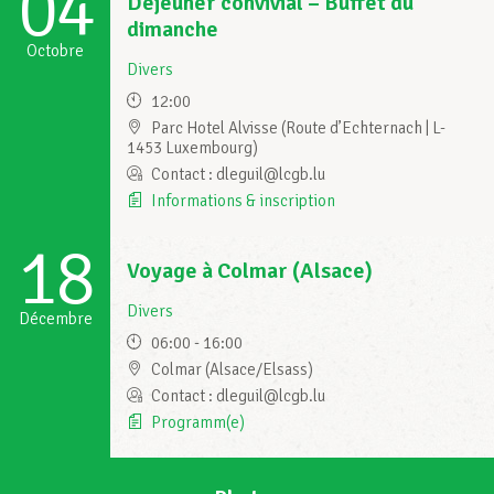
04
Déjeuner convivial – Buffet du
dimanche
Octobre
Divers
12:00
Parc Hotel Alvisse (Route d’Echternach | L-
1453 Luxembourg)
Contact : dleguil@lcgb.lu
Informations & inscription
18
Voyage à Colmar (Alsace)
Divers
Décembre
06:00 - 16:00
Colmar (Alsace/Elsass)
Contact : dleguil@lcgb.lu
Programm(e)