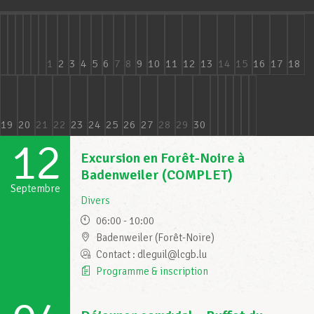
Assistance en vie privée
1
2
3
4
5
6
7
8
9
10
11
12
13
14
15
16
17
18
Développement professionnel
19
20
21
22
23
24
25
26
27
28
29
30
12
Devenir Membre
Excursion en Forêt-Noire à
Badenweiler (COMPLET)
Septembre
Actualités
Divers
06:00 - 10:00
Badenweiler (Forêt-Noire)
Contact : dleguil@lcgb.lu
Programme & inscription