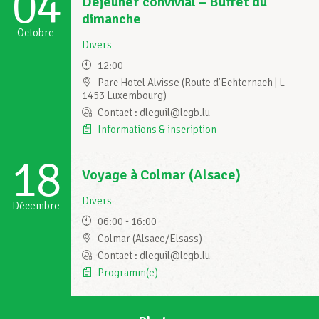
04
Déjeuner convivial – Buffet du
dimanche
Octobre
Divers
12:00
Parc Hotel Alvisse (Route d’Echternach | L-
1453 Luxembourg)
Contact : dleguil@lcgb.lu
Informations & inscription
18
Voyage à Colmar (Alsace)
Divers
Décembre
06:00 - 16:00
Colmar (Alsace/Elsass)
Contact : dleguil@lcgb.lu
Programm(e)