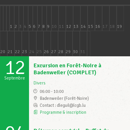
Assistance en vie privée
1
2
3
4
5
6
7
8
9
10
11
12
13
14
15
16
17
18
19
Développement professionnel
20
21
22
23
24
25
26
27
28
29
30
31
12
Devenir Membre
Excursion en Forêt-Noire à
Badenweiler (COMPLET)
Septembre
Actualités
Divers
06:00 - 10:00
Badenweiler (Forêt-Noire)
Contact : dleguil@lcgb.lu
Programme & inscription