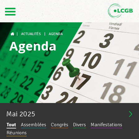
Contact
FR
DE
|
ACTUALITÉS
|
AGENDA
Agenda
Le LCGB
Structures syndicales
Assistance au Travail
Mai
2025
Tout
Assemblées
Congrès
Divers
Manifestations
Vos droits
Réunions