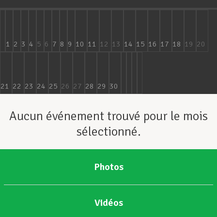
Assistance en vie privée
1
2
3
4
5
6
7
8
9
10
11
12
13
14
15
16
17
18
19
20
Développement professionnel
21
22
23
24
25
26
27
28
29
30
Devenir Membre
Aucun événement trouvé pour le mois
sélectionné.
Actualités
Photos
Vidéos