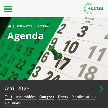
Contact
FR
DE
|
ACTUALITÉS
|
AGENDA
Agenda
Le LCGB
Structures syndicales
Assistance au Travail
Avril
2025
Tout
Assemblées
Congrès
Divers
Manifestations
Vos droits
Réunions