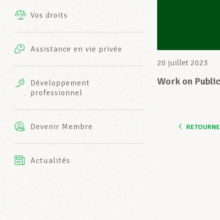
Vos droits
Prestations complémentaires
Charte
Photos
Assistance en vie privée
Harmonie Mutuelle
20 juillet 2023
Bureaux INFO-CENTER
Vidéos
Work on Public
Développement
professionnel
Assurance AXA
L’équipe LCGB
Devenir Membre
RETOURNER
Actualités