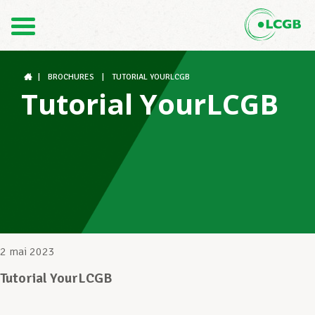
Contact
FR
DE
|
BROCHURES
|
TUTORIAL YOURLCGB
Tutorial YourLCGB
Le LCGB
Structures syndicales
Assistance au Travail
2 mai 2023
Tutorial YourLCGB
Vos droits