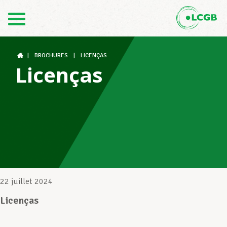
Contact
FR
DE
|
BROCHURES
|
LICENÇAS
Licenças
Le LCGB
Structures syndicales
Assistance au Travail
22 juillet 2024
Licenças
Vos droits