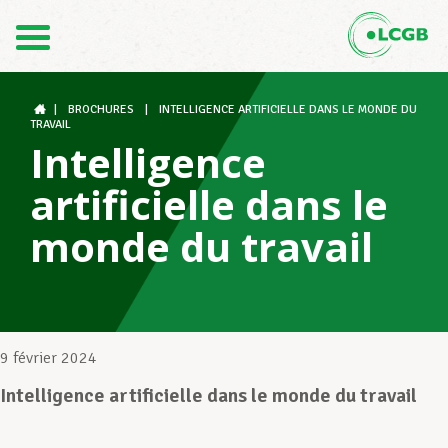
Contact
FR
DE
|
BROCHURES
|
INTELLIGENCE ARTIFICIELLE DANS LE MONDE DU
TRAVAIL
Intelligence
Le LCGB
artificielle dans le
monde du travail
Structures syndicales
Assistance au Travail
9 février 2024
Intelligence artificielle dans le monde du travail
Vos droits