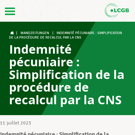
Contact
FR
DE
|
WANDZEITUNGEN
|
INDEMNITÉ PÉCUNIAIRE : SIMPLIFICATION
DE LA PROCÉDURE DE RECALCUL PAR LA CNS
Indemnité
Le LCGB
pécuniaire :
Simplification de la
Structures syndicales
procédure de
recalcul par la CNS
Assistance au Travail
11 juillet 2023
Vos droits
Indemnité pécuniaire : Simplification de la