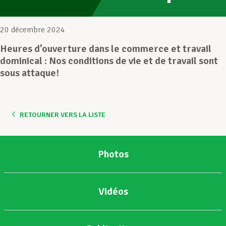
Assistance en vie privée
20 décembre 2024
Heures d’ouverture dans le commerce et travail
dominical : Nos conditions de vie et de travail sont
Développement professionnel
sous attaque!
Devenir Membre
RETOURNER VERS LA LISTE
Actualités
Photos
Vidéos