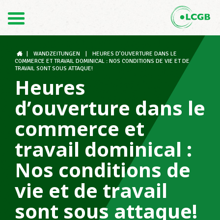
Contact
FR
DE
|
WANDZEITUNGEN
|
HEURES D’OUVERTURE DANS LE
COMMERCE ET TRAVAIL DOMINICAL : NOS CONDITIONS DE VIE ET DE
TRAVAIL SONT SOUS ATTAQUE!
Heures
Le LCGB
d’ouverture dans le
commerce et
Structures syndicales
travail dominical :
Nos conditions de
Assistance au Travail
vie et de travail
sont sous attaque!
Vos droits