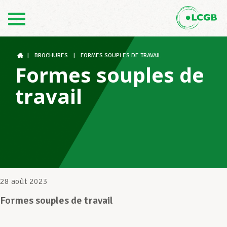
Contact
FR
DE
|
BROCHURES
|
FORMES SOUPLES DE TRAVAIL
Formes souples de
travail
Le LCGB
Structures syndicales
Assistance au Travail
28 août 2023
Formes souples de travail
Vos droits