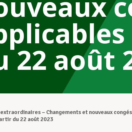
ouveaux c
pplicables 
u 22 août 
 extraordinaires – Changements et nouveaux congés
partir du 22 août 2023