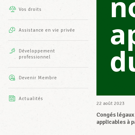
n
Vos droits
Prestations complémentaires
a
Charte
Photos
Assistance en vie privée
Harmonie Mutuelle
Bureaux INFO-CENTER
d
Vidéos
Développement
professionnel
Assurance AXA
L’équipe LCGB
Devenir Membre
Actualités
22 août 2023
Congés légaux
applicables à 