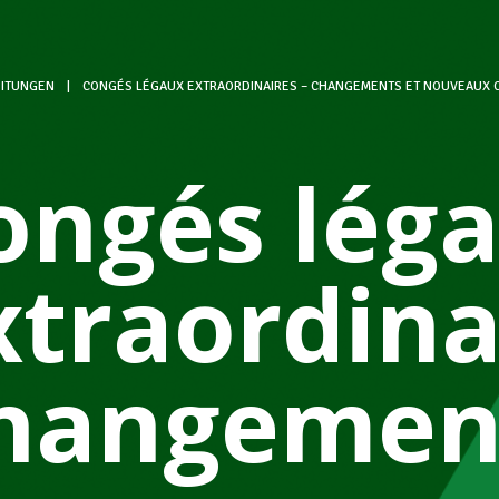
ITUNGEN
|
CONGÉS LÉGAUX EXTRAORDINAIRES – CHANGEMENTS ET NOUVEAUX CO
ongés lég
xtraordina
hangement