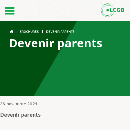
Contact
FR
DE
|
BROCHURES
|
DEVENIR PARENTS
Devenir parents
Le LCGB
Structures syndicales
Assistance au Travail
26 novembre 2021
Devenir parents
Vos droits