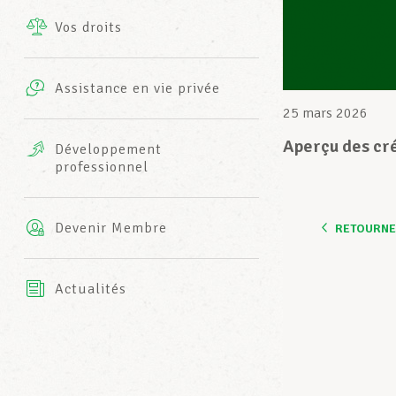
Vos droits
Prestations complémentaires
Charte
Photos
Assistance en vie privée
Harmonie Mutuelle
25 mars 2026
Bureaux INFO-CENTER
Vidéos
Aperçu des cré
Développement
professionnel
Assurance AXA
L’équipe LCGB
Devenir Membre
RETOURNER
Actualités