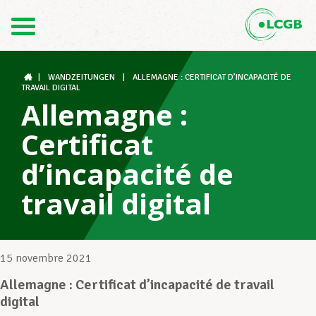
Contact
FR
DE
|
WANDZEITUNGEN
|
ALLEMAGNE : CERTIFICAT D’INCAPACITÉ DE
TRAVAIL DIGITAL
Allemagne :
Le LCGB
Certificat
d’incapacité de
Structures syndicales
travail digital
Assistance au Travail
15 novembre 2021
Allemagne : Certificat d’incapacité de travail
Vos droits
digital