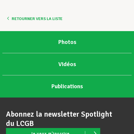
Assistance en vie privée
RETOURNER VERS LA LISTE
Développement professionnel
Photos
Devenir Membre
Vidéos
Actualités
Publications
Abonnez la newsletter Spotlight
du LCGB
Je veux m'inscrire