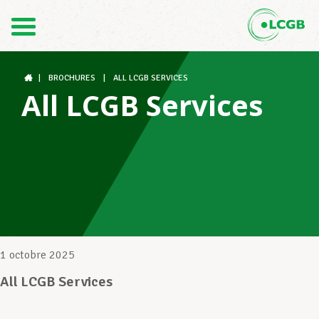
Contact
FR
DE
|
BROCHURES
|
ALL LCGB SERVICES
All LCGB Services
Le LCGB
Structures syndicales
Assistance au Travail
1 octobre 2025
All LCGB Services
Vos droits