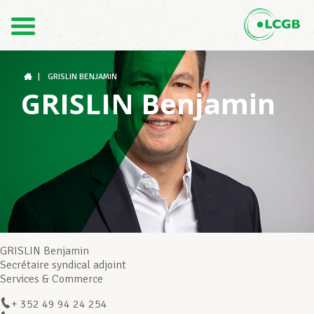
Contact
FR
DE
|
GRISLIN BENJAMIN
GRISLIN Benjamin
Le LCGB
Structures syndicales
Assistance au Travail
GRISLIN Benjamin
Secrétaire syndical adjoint
Services & Commerce
Vos droits
+ 352 49 94 24 254