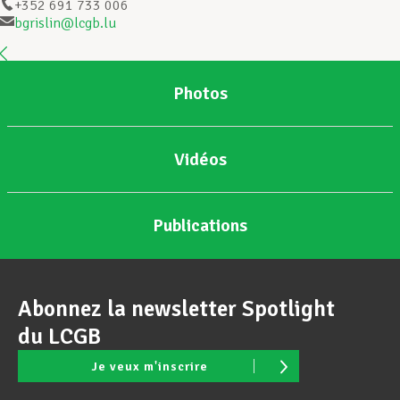
+352 691 733 006
bgrislin@lcgb.lu
Assistance en vie privée
Photos
Développement professionnel
Vidéos
Devenir Membre
Publications
Actualités
Abonnez la newsletter Spotlight
du LCGB
Je veux m'inscrire