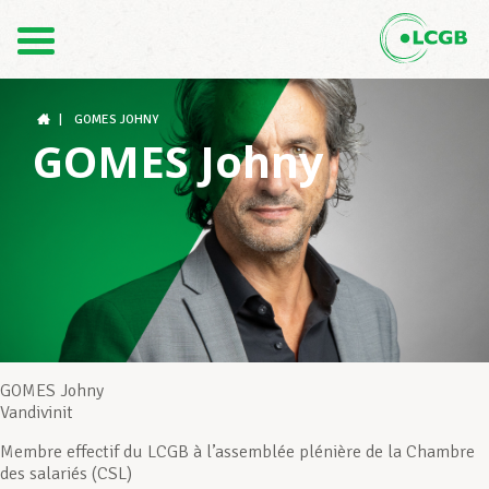
Contact
FR
DE
|
GOMES JOHNY
GOMES Johny
Le LCGB
Structures syndicales
Assistance au Travail
GOMES Johny
Vandivinit
Membre effectif du LCGB à l’assemblée plénière de la Chambre
Vos droits
des salariés (CSL)