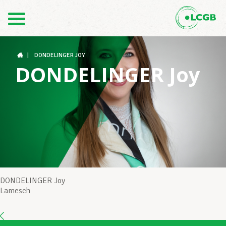
Contact
FR
DE
|
DONDELINGER JOY
DONDELINGER Joy
Le LCGB
Structures syndicales
Assistance au Travail
DONDELINGER Joy
Lamesch
Vos droits