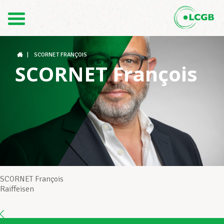
Contact
FR
DE
|
SCORNET FRANÇOIS
SCORNET François
Le LCGB
Structures syndicales
Assistance au Travail
SCORNET François
Raiffeisen
Vos droits